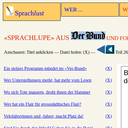
WER ...
WA
Sprach
lust
«SPRACHLUPE» AUS
UND FO
Anschauen: Titel anklicken — Datei holen: (X) —
Teil 26
Ein stolzes Programm mündet im «Ver-Bund»
(X)
Wer Unterstellungen merkt, hat mehr vom Lesen
(X)
Wo sich Tote mausern, droht ihnen der Hammer
(X)
Wer hat ein Flair für grossstädtisches Flair?
(X)
Velofahrerinnen und -fahrer, macht Platz da!
(X)